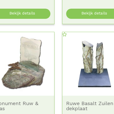
Bekijk details
Bekijk details
onument Ruw &
Ruwe Basalt Zuilen
as
dekplaat