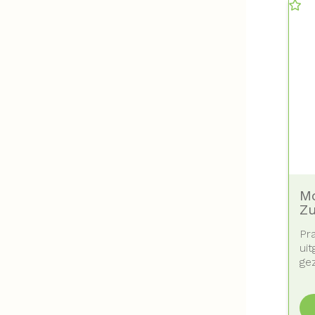
M
Zu
Pra
ui
gez