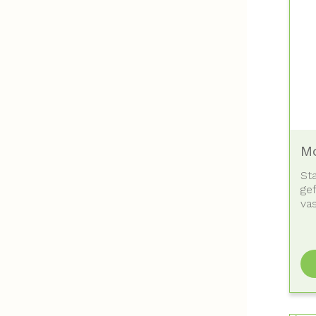
M
St
ge
va
sta