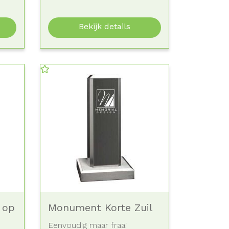
lasergravure en de
hartvormige...
Bekijk details
 op
Monument Korte Zuil
Eenvoudig maar fraai