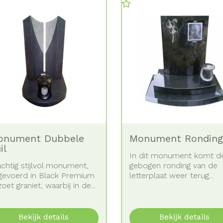
onument Dubbele
Monument Ronding
il
In dit monument komt d
chtig stijlvol monument,
gebogen ronding van de
tgevoerd in Black Premium
letterplaat weer terug...
oet graniet, waarbij in de...
Bekijk details
Bekijk details