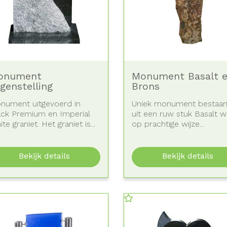
onument
Monument Basalt 
genstelling
Brons
nument uitgevoerd in
Uniek monument bestaa
ack Premium en Imperial
uit een ruw stuk Basalt w
te graniet. Het graniet is...
op prachtige wijze...
Bekijk details
Bekijk details