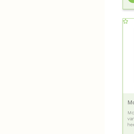
Mo
Mo
va
hee