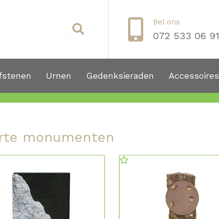
Bel ons
072 533 06 9
fstenen
Urnen
Gedenksieraden
Accessoires
rte monumenten