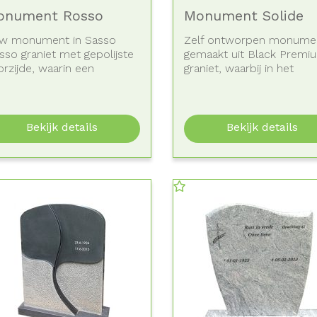
onument Rosso
Monument Solide
w monument in Sasso
Zelf ontworpen monume
sso graniet met gepolijste
gemaakt uit Black Premi
rzijde, waarin een
graniet, waarbij in het
tret...
midden...
Bekijk details
Bekijk details