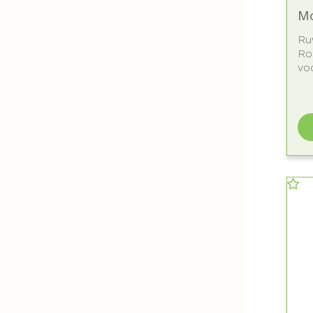
M
Ru
Ro
voo
por