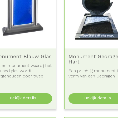
onument Blauw Glas
Monument Gedrag
Hart
alen monument waarbij het
fused glas wordt
Een prachtig monument i
stgehouden door twee
vorm van een Gedragen H
ande pilaren,...
Bekijk details
Bekijk details