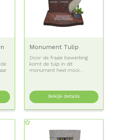
en
Monument Tulip
Door de fraaie bewerking
nde
komt de tulp in dit
aar
monument heel mooi...
Bekijk details