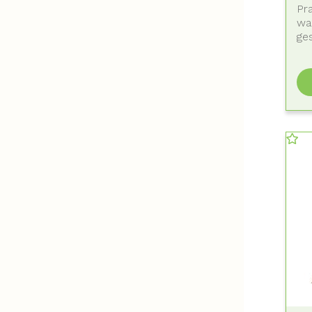
Pra
waa
ges