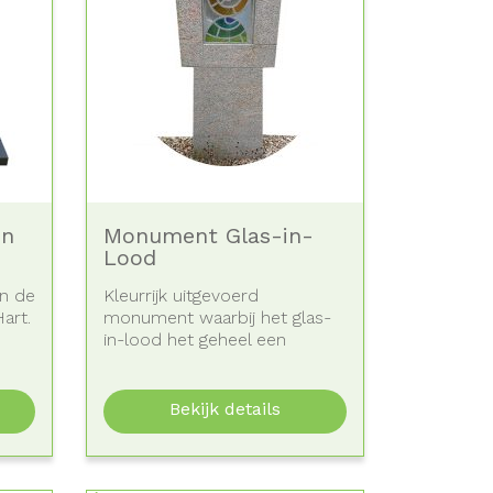
en
Monument Glas-in-
Lood
n de
Kleurrijk uitgevoerd
art.
monument waarbij het glas-
in-lood het geheel een
persoonlijk karakter geeft....
Bekijk details