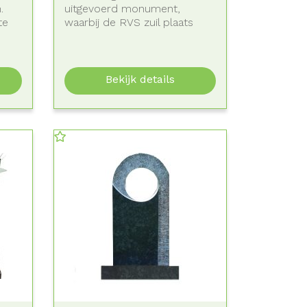
.
uitgevoerd monument,
te
waarbij de RVS zuil plaats
bied voor...
Bekijk details