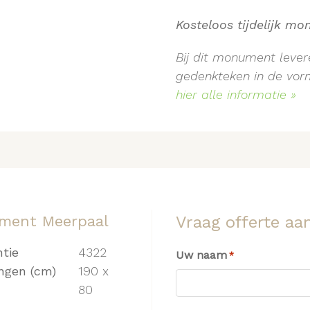
Kosteloos tijdelijk m
Bij dit monument levere
gedenkteken in de vorm 
hier alle informatie »
ment Meerpaal
Vraag offerte aa
ntie
4322
Uw naam
*
ngen (cm)
190 x
80