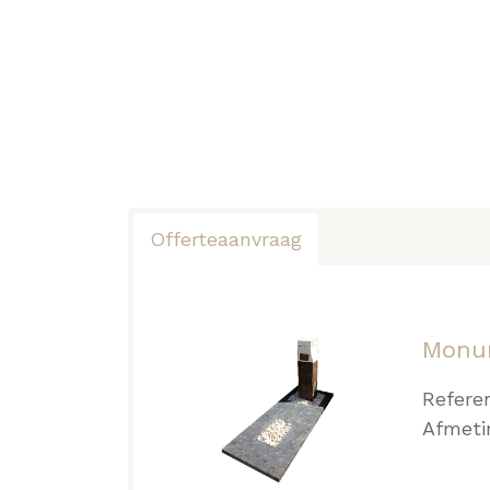
Offerteaanvraag
Monu
Refere
Afmeti