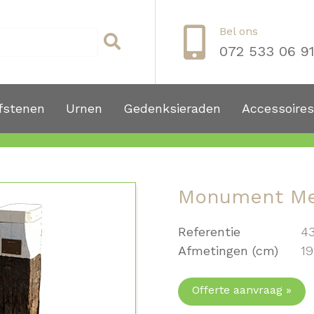
Bel ons
072 533 06 9
fstenen
Urnen
Gedenksieraden
Accessoires
Monument Me
Referentie
4
Afmetingen (cm)
19
Offerte aanvraag »