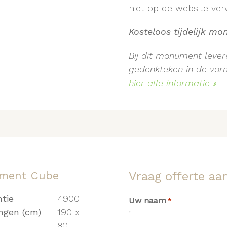
niet op de website verw
Kosteloos tijdelijk m
Bij dit monument levere
gedenkteken in de vorm 
hier alle informatie »
ment Cube
Vraag offerte aa
ntie
4900
Uw naam
*
ngen (cm)
190 x
80