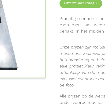
Offerte aanvraag »
Prachtig monument in 
monument laat twee be
behakt. In het midden 
Onze prijzen zijn inclu
monument.
Exclusief 
betonfundering en bele
elke graniet kleur verk
afhankelijk van de ma
exclusief eventuele acc
de foto.
Alle prijzen op de web
onder voorbehoud van t