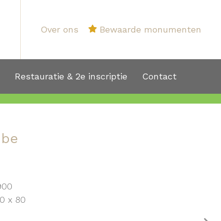
Over ons
Bewaarde monumenten
1
Restauratie & 2e inscriptie
Contact
ube
900
0 x 80