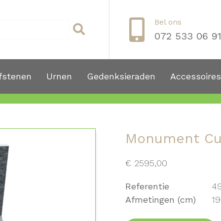
Bel ons
072 533 06 9
fstenen
Urnen
Gedenksieraden
Accessoires
Monument C
€
2595,00
Referentie
4
Afmetingen (cm)
19