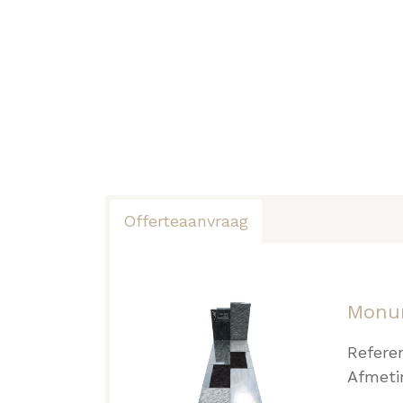
Offerteaanvraag
Monu
Refere
Afmeti