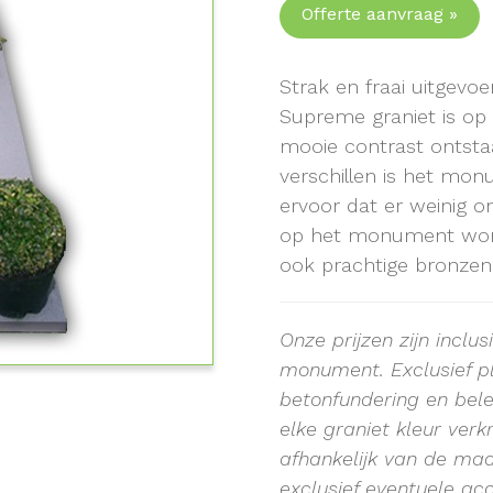
Offerte aanvraag »
Strak en fraai uitgev
Supreme graniet is op
mooie contrast ontsta
verschillen is het mon
ervoor dat er weinig o
op het monument word
ook prachtige bronzen
Onze prijzen zijn inclu
monument.
Exclusief 
betonfundering en bele
elke graniet kleur verk
afhankelijk van de ma
exclusief eventuele acc