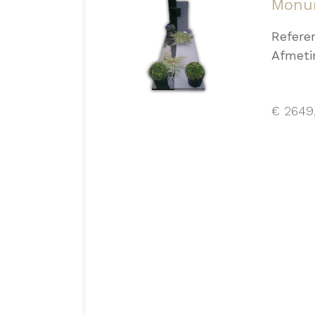
Monu
Refere
Afmeti
€
2649