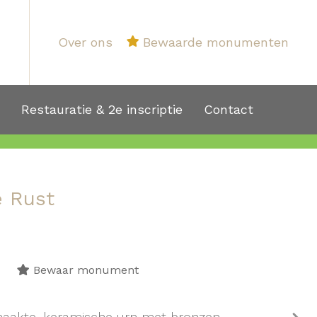
Over ons
Bewaarde monumenten
1
Restauratie & 2e inscriptie
Contact
e Rust
Bewaar monument
maakte, keramische urn met bronzen