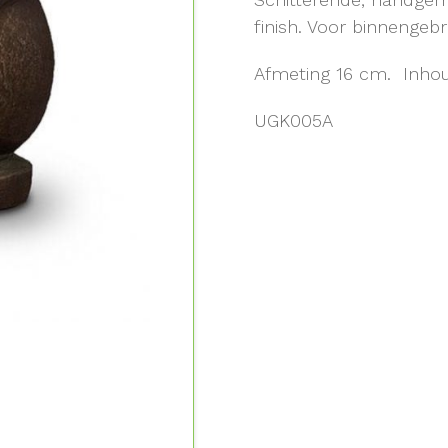
finish. Voor binnengebr
Afmeting 16 cm. Inhoud
UGK005A