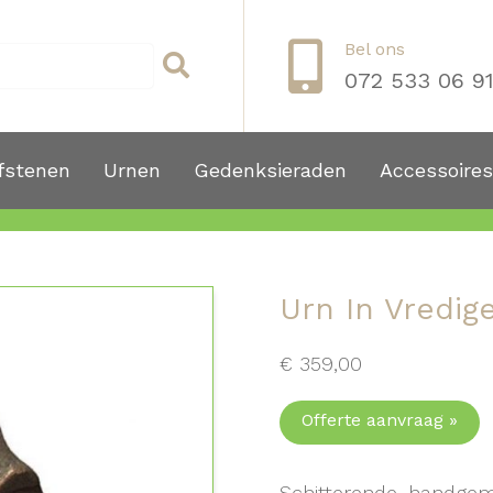
Bel ons
072 533 06 9
fstenen
Urnen
Gedenksieraden
Accessoires
Urn In Vredig
€
359,00
Offerte aanvraag »
Schitterende, handge