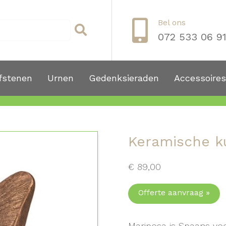
Bel ons
072 533 06 9
fstenen
Urnen
Gedenksieraden
Accessoires
Keramische k
€
89,00
Offerte aanvraag »
Mariposa is Spaans voo