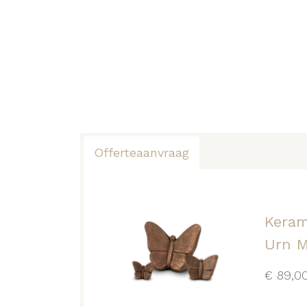
Offerteaanvraag
Keram
Urn M
€
89,0