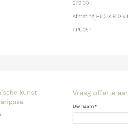
279,00
Afmeting H6,5 x B10 x 
FPU057
ische kunst
Vraag offerte aa
ariposa
Uw naam
*
0